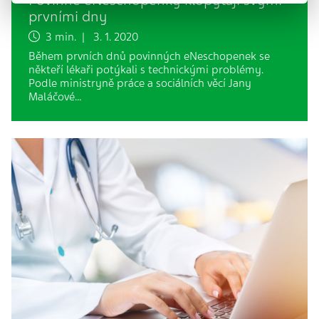
Povinné eNeschopenky klopýtají svými
prvními dny
3 min. | 3. 1. 2020
Během prvních dnů povinných eNeschopenek se
někteří lékaři potýkali s technickými problémy.
Podle ministryně práce a sociálních věcí Jany
Maláčové…