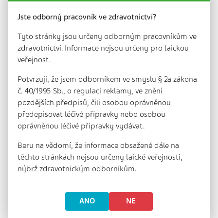
Článek informuje o nově schváleném etickém
kodexu ČLK pro lékaře působící na sociálních sítích.
Jste odborný pracovník ve zdravotnictví?
Kodex klade důraz na odbornou přesnost,…
Tyto stránky jsou určeny odborným pracovníkům ve
zdravotnictví. Informace nejsou určeny pro laickou
veřejnost.
Potvrzuji, že jsem odborníkem ve smyslu § 2a zákona
č. 40/1995 Sb., o regulaci reklamy, ve znění
pozdějších předpisů, čili osobou oprávněnou
předepisovat léčivé přípravky nebo osobou
oprávněnou léčivé přípravky vydávat.
Beru na vědomí, že informace obsažené dále na
těchto stránkách nejsou určeny laické veřejnosti,
nýbrž zdravotnickým odborníkům.
ANO
NE