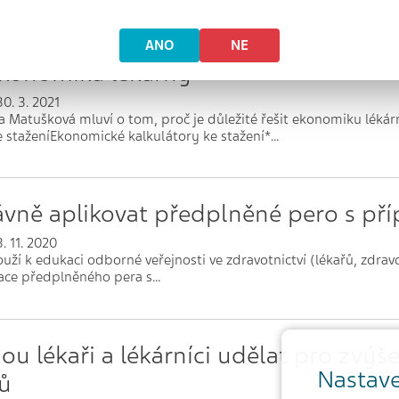
ANO
NE
konomika lékárny -
0. 3. 2021
a Matušková mluví o tom, proč je důležité řešit ekonomiku léká
e staženíEkonomické kalkulátory ke stažení*…
ávně aplikovat předplněné pero s př
. 11. 2020
ouží k edukaci odborné veřejnosti ve zdravotnictví (lékařů, zdra
ace předplněného pera s…
u lékaři a lékárníci udělat pro zvýš
Nastave
ů