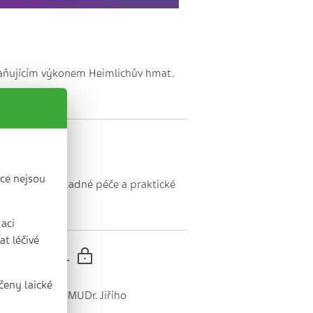
hraňujícím výkonem Heimlichův hmat.
ce nejsou
skytování neodkladné péče a praktické
laci
t léčivé
spělých -
čeny laické
ch s výkladem MUDr. Jiřího