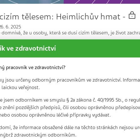
cizím tělesem: Heimlichův hmat -
6. 6. 2025
 domnívá, že u osoby, která se dusí cizím tělesem, je život zac
k ve zdravotnictví
 kardiopulmonální resuscitace -
ný pracovník ve zdravotnictví?
3. 6. 2025
ky jsou určeny odborným pracovníkům ve zdravotnictví. Informa
korný, Ph.D., se specializuje na lektorskou činnost v oblasti po
 laickou veřejnost.
pulmonální resuscitace.Video, které…
 že jsem odborníkem ve smyslu § 2a zákona č. 40/1995 Sb., o regu
e znění pozdějších předpisů, čili osobou oprávněnou předepisova
 kardiopulmonální resuscitace u do
nebo osobou oprávněnou léčivé přípravky vydávat.
5. 6. 2025
domí, že informace obsažené dále na těchto stránkách nejsou ur
deo se základními kroky kardiopulmonální resuscitace u dospělý
, nýbrž zdravotnickým odborníkům.
h.D. Jak správně postupovat při náhlé…