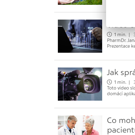
Video e
1 min. | 3
PharmDr. Jan
Prezentace k
Jak spr
1 min. | 3
Toto video sl
domácí aplik
Co moho
pacient