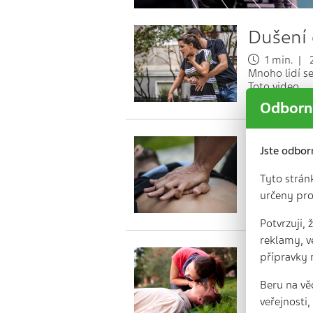
Dušení 
1 min. | 2
Mnoho lidí se
Toto video…
Odborní
10 mýtů
Jste odbor
1 min. | 2
Tyto strán
MUDr. Jiří Po
určeny pro
výuky kardio
Potvrzuji,
reklamy, v
Základy
přípravky 
1 min. | 1
Beru na vě
Praktické vi
veřejnosti
Pokorného, P