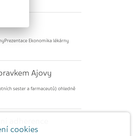
rnyPrezentace Ekonomika lékárny
ípravkem Ajovy
votních sester a farmaceutů) ohledně
ení adherence
ní cookies