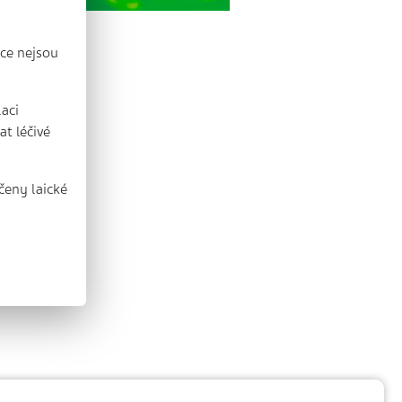
ce nejsou
laci
t léčivé
čeny laické