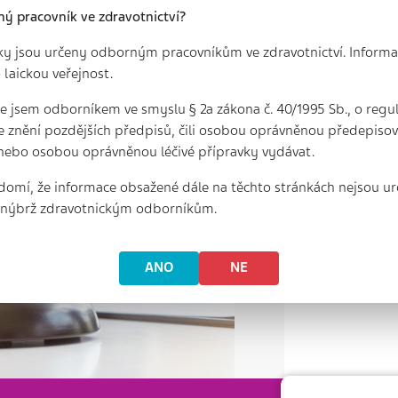
ný pracovník ve zdravotnictví?
ky jsou určeny odborným pracovníkům ve zdravotnictví. Informa
 laickou veřejnost.
 že jsem odborníkem ve smyslu § 2a zákona č. 40/1995 Sb., o regu
e znění pozdějších předpisů, čili osobou oprávněnou předepisova
nebo osobou oprávněnou léčivé přípravky vydávat.
domí, že informace obsažené dále na těchto stránkách nejsou ur
, nýbrž zdravotnickým odborníkům.
ANO
NE