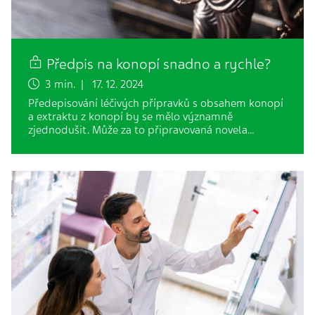
Předpis na konopí snadno a rychle?
3 min. | 17. 12. 2024
Předepisování léčivých přípravků s obsahem konopí
a extraktu z konopí by se mělo významně
zjednodušit. Může za to připravovaná novela…