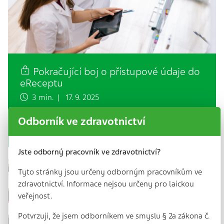
Pokračující boj o přístupové údaje do
eReceptu
3 min. | 17. 9. 2025
Několik let nazpět jste se mohli dočíst o sporu mezi
Odborník ve zdravotnictví
lékárníkem a Státním ústavem pro kontrolu léčiv
(SÚKL), který se…
Jste odborný pracovník ve zdravotnictví?
Tyto stránky jsou určeny odborným pracovníkům ve
zdravotnictví. Informace nejsou určeny pro laickou
veřejnost.
Potvrzuji, že jsem odborníkem ve smyslu § 2a zákona č.