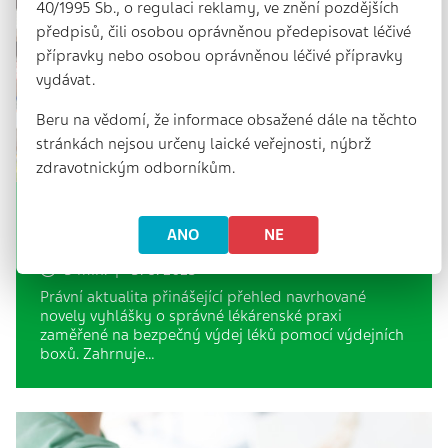
40/1995 Sb., o regulaci reklamy, ve znění pozdějších
předpisů, čili osobou oprávněnou předepisovat léčivé
přípravky nebo osobou oprávněnou léčivé přípravky
vydávat.
Beru na vědomí, že informace obsažené dále na těchto
stránkách nejsou určeny laické veřejnosti, nýbrž
zdravotnickým odborníkům.
Jasná pravidla pro zásilkový výdej
ANO
NE
léčivých přípravků
3 min. | 3. 8. 2025
Právní aktualita přinášející přehled navrhované
novely vyhlášky o správné lékárenské praxi
zaměřené na bezpečný výdej léků pomocí výdejních
boxů. Zahrnuje…