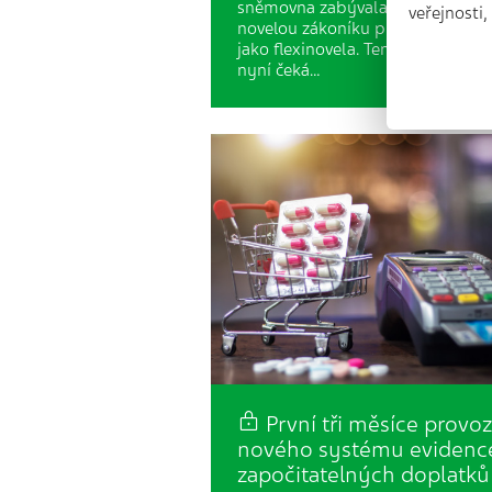
sněmovna zabývala důležitou
veřejnosti
novelou zákoníku práce, známou 
jako flexinovela. Tento návrh, kte
nyní čeká…
První tři měsíce provo
nového systému evidenc
započitatelných doplatků