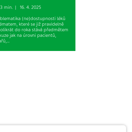
 min. | 16. 4. 2025
blematika (ne)dostupnosti léků
tématem, které se již pravidelně
olikrát do roka stává předmětem
kuze jak na úrovni pacientů,
ařů,…