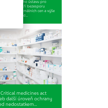
vomocí Státního ústavu pro
trolu léčiv patří bezesporu
novování maximálních cen a výše
podmínek úhrad…
Critical medicines act
eb další úroveň ochrany
ed nedostatkem…