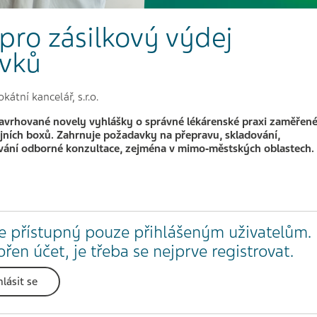
 pro zásilkový výdej
avků
tní kancelář, s.r.o.
d navrhované novely vyhlášky o správné lékárenské praxi zaměřen
jních boxů. Zahrnuje požadavky na přepravu, skladování,
vání odborné konzultace, zejména v mimo‑městských oblastech.
e přístupný pouze přihlášeným uživatelům.
en účet, je třeba se nejprve registrovat.
hlásit se