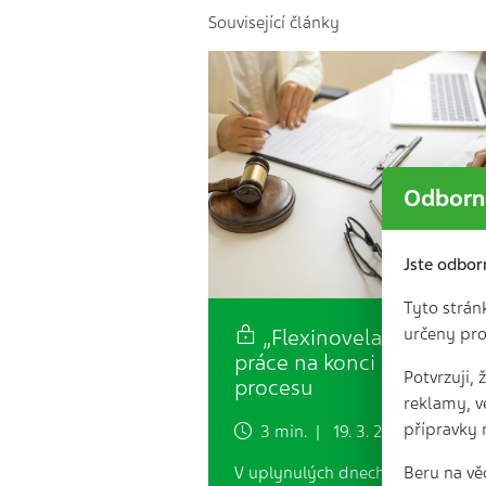
Související články
Odborní
Jste odbor
Tyto strán
určeny pro
„Flexinovela“ zákoníku
práce na konci legislativn
Potvrzuji,
procesu
reklamy, v
přípravky 
3 min. | 19. 3. 2025
Beru na vě
V uplynulých dnech se Poslanec