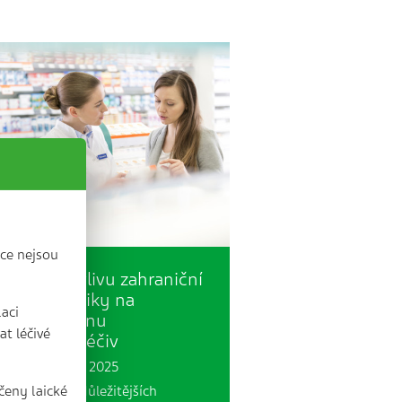
ce nejsou
Omezení vlivu zahraniční
nové politiky na
laci
ximální cenu
t léčivé
zemských léčiv
 min. | 7. 11. 2025
čeny laické
i jednu z nejdůležitějších