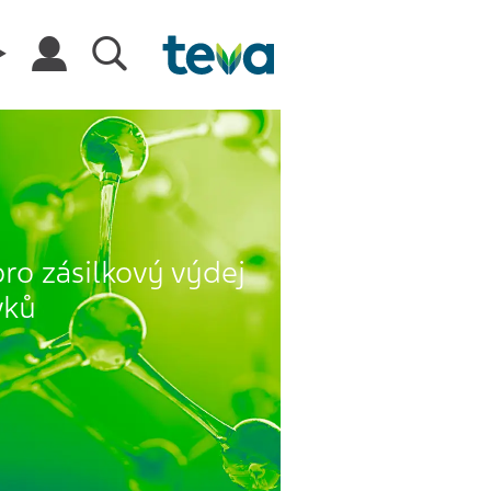
pro zásilkový výdej
vků