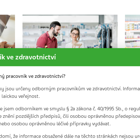
k ve zdravotnictví
ný pracovník ve zdravotnictví?
ky jsou určeny odborným pracovníkům ve zdravotnictví. Informa
 laickou veřejnost.
Povinná hlášení výpadků
ího
zdravotnických prostředků
mě
 že jsem odborníkem ve smyslu § 2a zákona č. 40/1995 Sb., o regu
ma
e znění pozdějších předpisů, čili osobou oprávněnou předepisova
tu
3 min. | 5. 3. 2025
nebo osobou oprávněnou léčivé přípravky vydávat.
3
domí, že informace obsažené dále na těchto stránkách nejsou ur
ká
Na základě evropské legislativy je již
Mez