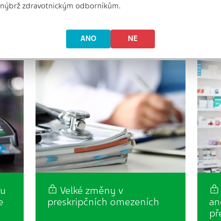
od počátku roku 2025 (konkrétně
pra
, nýbrž zdravotnickým odborníkům.
též
od 10. ledna 2025) účinná povinnost
kon
rý
výrobců zdravotnických
sta
prostředků…
a 
ANO
NE
zu
Velké změny v
e
preskripčních omezeních
an
př