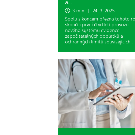
a…
3 min. | 24. 3. 2025
Spolu s koncem března tohoto r
skončí i první čtvrtletí provozu
nového systému evidence
započitatelných doplatků a
ochranných limitů souvisejících…