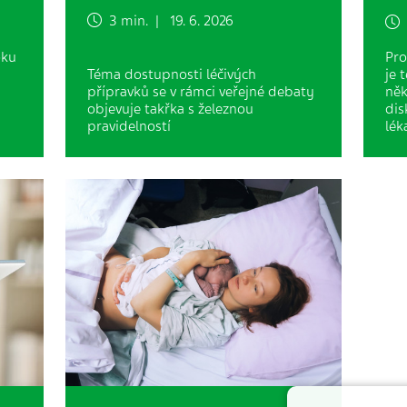
3 min. | 19. 6. 2026
3
oku
Pro
Téma dostupnosti léčivých
je 
přípravků se v rámci veřejné debaty
něk
objevuje takřka s železnou
dis
pravidelností
lék