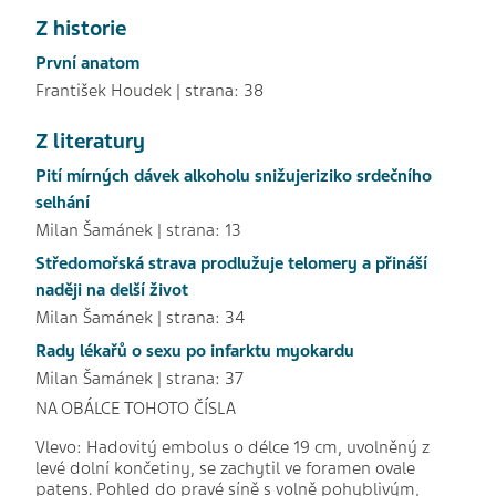
Z historie
První anatom
František Houdek | strana: 38
Z literatury
Pití mírných dávek alkoholu snižujeriziko srdečního
selhání
Milan Šamánek | strana: 13
Středomořská strava prodlužuje telomery a přináší
naději na delší život
Milan Šamánek | strana: 34
Rady lékařů o sexu po infarktu myokardu
Milan Šamánek | strana: 37
NA OBÁLCE TOHOTO ČÍSLA
Vlevo: Hadovitý embolus o délce 19 cm, uvolněný z
levé dolní končetiny, se zachytil ve foramen ovale
patens. Pohled do pravé síně s volně pohyblivým,