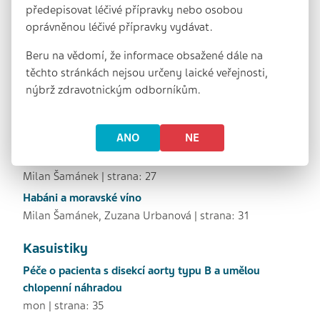
Kardiovaskulární riziko u žen
předepisovat léčivé přípravky nebo osobou
Renata Cífková | strana: 14
oprávněnou léčivé přípravky vydávat.
Hormonální antikoncepce a kardiovaskulární riziko
Beru na vědomí, že informace obsažené dále na
tisková zpráva MT | strana: 18
těchto stránkách nejsou určeny laické veřejnosti,
Kardiovaskulární riziko obezity a metabolického
nýbrž zdravotnickým odborníkům.
syndromu ve vztahu k novějším patogenetickým
teoriím
Štěpán Svačina | strana: 23
ANO
NE
Top Stories z kardiologie 2014
Milan Šamánek | strana: 27
Habáni a moravské víno
Milan Šamánek, Zuzana Urbanová | strana: 31
Kasuistiky
Péče o pacienta s disekcí aorty typu B a umělou
chlopenní náhradou
mon | strana: 35