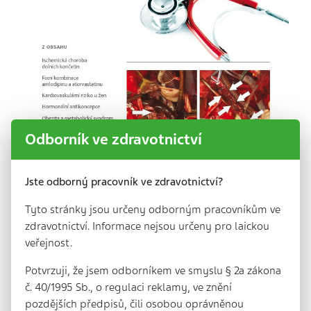
Odborník ve zdravotnictví
Jste odborný pracovník ve zdravotnictví?
Přehledové články
Současné možnosti diagnostiky a léčby ischemické
Tyto stránky jsou určeny odborným pracovníkům ve
choroby dolních končetin v ordinacích praktických
zdravotnictví. Informace nejsou určeny pro laickou
lékařů
veřejnost.
MUDr. Petra Šimůnková | strana: 2
Potvrzuji, že jsem odborníkem ve smyslu § 2a zákona
Fixní kombinace amlodipinu a atorvastatinu
č. 40/1995 Sb., o regulaci reklamy, ve znění
Jaromír Hradec | strana: 8
pozdějších předpisů, čili osobou oprávněnou