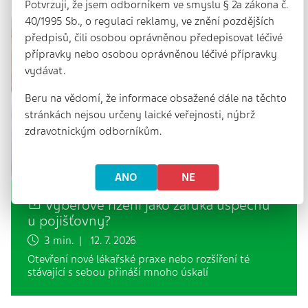
Potvrzuji, že jsem odborníkem ve smyslu § 2a zákona č.
40/1995 Sb., o regulaci reklamy, ve znění pozdějších
předpisů, čili osobou oprávněnou předepisovat léčivé
přípravky nebo osobou oprávněnou léčivé přípravky
vydávat.
Beru na vědomí, že informace obsažené dále na těchto
stránkách nejsou určeny laické veřejnosti, nýbrž
zdravotnickým odborníkům.
ANO
NE
Výběrové řízení jako záruka úspěchu
u pojišťovny?
3 min. | 12. 7. 2026
Otevření nové lékařské praxe nebo rozšíření té
stávající s sebou přináší mnoho úskalí