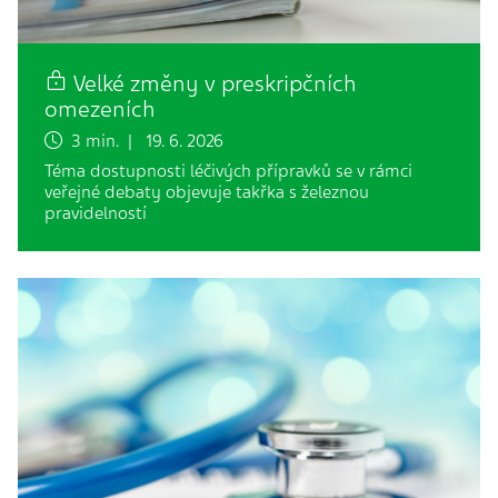
Velké změny v preskripčních
omezeních
3 min. | 19. 6. 2026
Téma dostupnosti léčivých přípravků se v rámci
veřejné debaty objevuje takřka s železnou
pravidelností