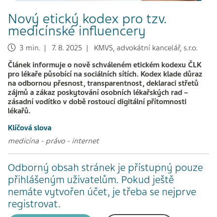
Nový etický kodex pro tzv.
medicínské influencery
3 min. | 7. 8. 2025 | KMVS, advokátní kancelář, s.r.o.
Článek informuje o nově schváleném etickém kodexu ČLK
pro lékaře působící na sociálních sítích. Kodex klade důraz
na odbornou přesnost, transparentnost, deklaraci střetů
zájmů a zákaz poskytování osobních lékařských rad –
zásadní vodítko v době rostoucí digitální přítomnosti
lékařů.
Klíčová slova
medicína
-
právo
-
internet
Odborný obsah stránek je přístupný pouze
přihlášeným uživatelům. Pokud ještě
nemáte vytvořen účet, je třeba se nejprve
registrovat.