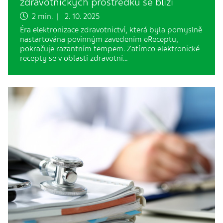
zdravotnických prostředků se blíží
2 min. | 2. 10. 2025
Éra elektronizace zdravotnictví, která byla pomyslně
nastartována povinným zavedením eReceptu,
pokračuje razantním tempem. Zatímco elektronické
recepty se v oblasti zdravotní…