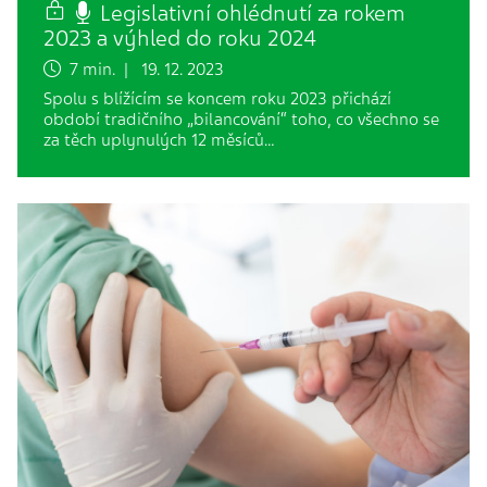
Legislativní ohlédnutí za rokem
2023 a výhled do roku 2024
7 min. | 19. 12. 2023
Spolu s blížícím se koncem roku 2023 přichází
období tradičního „bilancování“ toho, co všechno se
za těch uplynulých 12 měsíců…