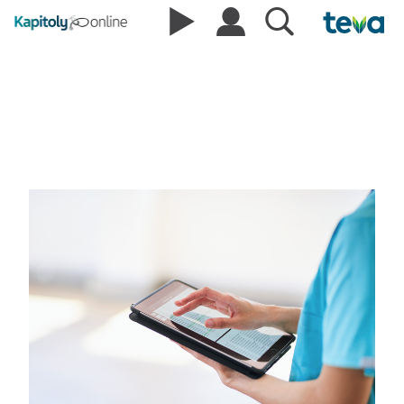
Nový etický kodex pro tzv.
medicínské influencery