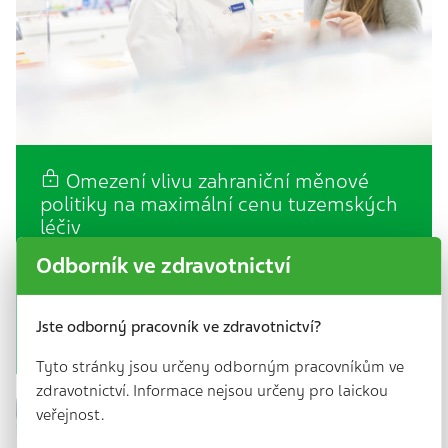
Omezení vlivu zahraniční měnové
politiky na maximální cenu tuzemských
léčiv
3 min. | 7. 11. 2025
Odborník ve zdravotnictví
Mezi jednu z nejdůležitějších pravomocí Státního
ústavu pro kontrolu léčiv patří bezesporu
stanovování maximálních cen a výše a podmínek
Jste odborný pracovník ve zdravotnictví?
úhrad…
Tyto stránky jsou určeny odborným pracovníkům ve
zdravotnictví. Informace nejsou určeny pro laickou
veřejnost.